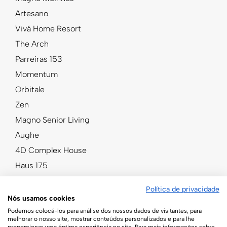
Artesano
Vivá Home Resort
The Arch
Parreiras 153
Momentum
Orbitale
Zen
Magno Senior Living
Aughe
4D Complex House
Haus 175
The Garden
Política de privacidade
Una Business
Nós usamos cookies
Pulse
Podemos colocá-los para análise dos nossos dados de visitantes, para
melhorar o nosso site, mostrar conteúdos personalizados e para lhe
Cyrela by Pininfarina