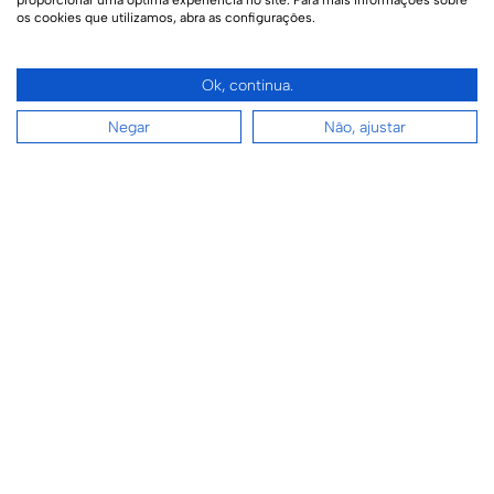
proporcionar uma óptima experiência no site. Para mais informações sobre
os cookies que utilizamos, abra as configurações.
Península Ponta da Figueira
Reserva Sangiovese
Ok, continua.
Murano
Negar
Não, ajustar
Mirador Residence
Max Plaza
High Park
Casa Viva
R. Felipe Neri, 1 - Auxiliadora, Porto Alegre - RS,
90440-150 +55 (51) 3023-8080
adm@ronaldorezende.com.br
Responsáveis Técnicos: