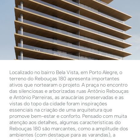
Localizado no bairro Bela Vista, em Porto Alegre, o
terreno do Rebouças 180 apresenta importantes
ativos que nortearam o projeto. A praça no encontro
das silenciosas e arborizadas ruas Antônio Rebouças
e Antônio Parreiras, as araucárias preservadas e as
vistas do topo da cidade foram inspirações
essenciais na criação de uma arquitetura que
promove bem-estar e conforto. Pensado com muita
atenção aos detalhes, algumas características do
Rebouças 180 são marcantes, como a amplitude dos
ambientes (com destaque para as varandas), a